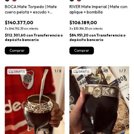
BOCA Mate Torpedo | Mate
RIVER Mate Imperial | Mate con
cuero pelota + escudo +
aplique + bombilla
iniciales + bombilla
$140.377,00
$106.189,00
3
x
$46.792,33
sin interés
3
x
$35.396,33
sin interés
$112.301,60
con
Transferencia o
$84.951,20
con
Transferencia o
depósito bancario
depósito bancario
Comprar
Comprar
1
/
8
1
/
7
GRATIS
GRATIS