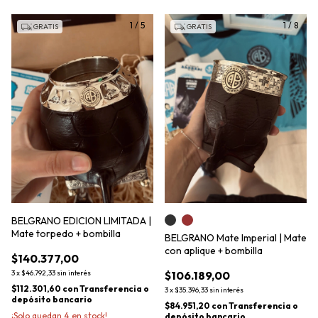
1
/
5
1
/
8
GRATIS
GRATIS
BELGRANO EDICION LIMITADA |
Mate torpedo + bombilla
BELGRANO Mate Imperial | Mate
con aplique + bombilla
$140.377,00
3
x
$46.792,33
sin interés
$106.189,00
$112.301,60
con
Transferencia o
3
x
$35.396,33
sin interés
depósito bancario
$84.951,20
con
Transferencia o
¡Solo quedan
4
en stock!
depósito bancario