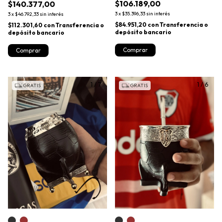
$106.189,00
$140.377,00
3
x
$35.396,33
sin interés
3
x
$46.792,33
sin interés
$84.951,20
con
Transferencia o
$112.301,60
con
Transferencia o
depósito bancario
depósito bancario
Comprar
Comprar
1
/
7
1
/
6
GRATIS
GRATIS