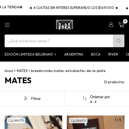
 TIENDA⚽
🔥 6 CUOTAS SIN INTERES SUPERANDO LOS $149.000 🔥
🧉 ENV
0
EDICIÓN LIMITADA BELGRANO ⭐
ARGENTINA
BOCA
RIVER
C
Inicio
>
MATES
>
breadcrumbs.mates-estudiantes-de-la-plata
MATES
12 productos
Ordenar por:
Filtrar
A - Z
1
/
3
1
/
5
GRATIS
GRATIS