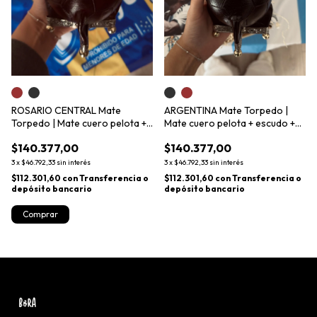
ROSARIO CENTRAL Mate
ARGENTINA Mate Torpedo |
Torpedo | Mate cuero pelota +
Mate cuero pelota + escudo +
escudo + iniciales + bombilla
iniciales + bombilla
$140.377,00
$140.377,00
3
x
$46.792,33
sin interés
3
x
$46.792,33
sin interés
$112.301,60
con
Transferencia o
$112.301,60
con
Transferencia o
depósito bancario
depósito bancario
Comprar