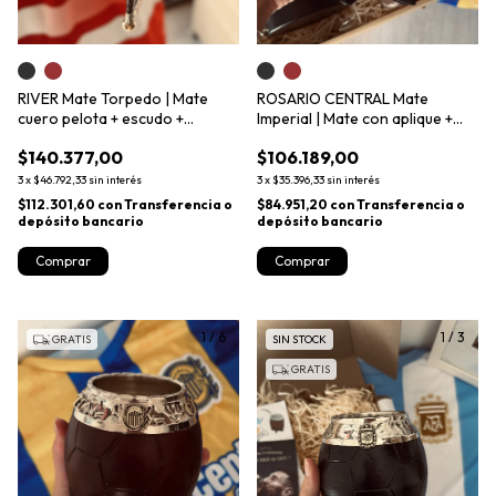
RIVER Mate Torpedo | Mate
ROSARIO CENTRAL Mate
cuero pelota + escudo +
Imperial | Mate con aplique +
iniciales + bombilla
bombilla
$140.377,00
$106.189,00
3
x
$46.792,33
sin interés
3
x
$35.396,33
sin interés
$112.301,60
con
Transferencia o
$84.951,20
con
Transferencia o
depósito bancario
depósito bancario
Comprar
Comprar
1
/
6
1
/
3
GRATIS
SIN STOCK
GRATIS