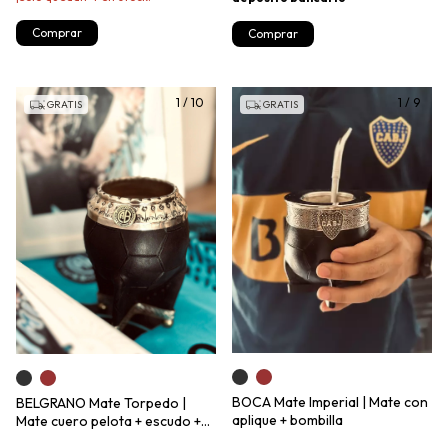
Comprar
Comprar
1
/
10
1
/
9
GRATIS
GRATIS
BOCA Mate Imperial | Mate con
BELGRANO Mate Torpedo |
aplique + bombilla
Mate cuero pelota + escudo +
iniciales + bombilla