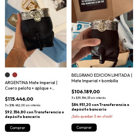
BELGRANO EDICION LIMITADA |
Mate Imperial + bombilla
ARGENTINA Mate Imperial |
Cuero pelota + aplique +
$106.189,00
bombilla
$115.446,00
3
x
$35.396,33
sin interés
$84.951,20
con
Transferencia o
3
x
$38.482,00
sin interés
depósito bancario
$92.356,80
con
Transferencia o
¡Solo quedan
5
en stock!
depósito bancario
Comprar
Comprar