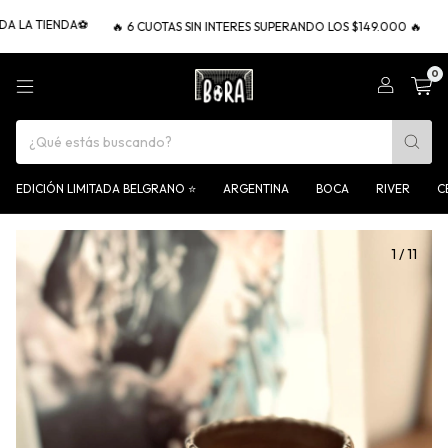
TIENDA⚽
🔥 6 CUOTAS SIN INTERES SUPERANDO LOS $149.000 🔥
🧉 ENVI
0
EDICIÓN LIMITADA BELGRANO ⭐
ARGENTINA
BOCA
RIVER
C
1
/
11