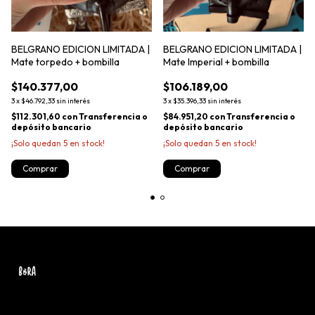
BELGRANO EDICION LIMITADA |
BELGRANO EDICION LIMITADA |
Mate torpedo + bombilla
Mate Imperial + bombilla
$140.377,00
$106.189,00
3
x
$46.792,33
sin interés
3
x
$35.396,33
sin interés
$112.301,60
con
Transferencia o
$84.951,20
con
Transferencia o
depósito bancario
depósito bancario
¡Solo quedan
5
en stock!
¡Solo quedan
5
en stock!
Comprar
Comprar