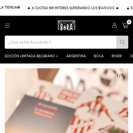
NDA⚽
🔥 6 CUOTAS SIN INTERES SUPERANDO LOS $149.000 🔥
🧉 ENVIO G
0
EDICIÓN LIMITADA BELGRANO ⭐
ARGENTINA
BOCA
RIVER
C
1
/
5