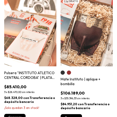
GRATIS
Pulsera "INSTITUTO ATLETICO
CENTRAL CORDOBA" | PLATA
Mate Instituto | aplique +
925
bombilla
$85.410,00
3
x
$28.470,00
sin interés
$106.189,00
$68.328,00
con
Transferencia o
3
x
$35.396,33
sin interés
depósito bancario
$84.951,20
con
Transferencia o
¡Solo quedan
3
en stock!
depósito bancario